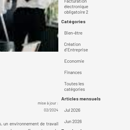
Facturation
électronique
obligatoire 2
Sauter le bloc Catégories
Catégories
Bien-être
Création
d'Entreprise
Economie
Finances
Toutes les
catégories
Sauter le bloc Articles mensuels
Articles mensuels
mise à jour :
Jul 2026
02/2024
Jun 2026
s, un environnement de travail