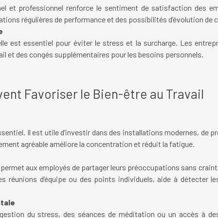
l et professionnel renforce le sentiment de satisfaction des em
ons régulières de performance et des possibilités d’évolution de ca
e
nelle est essentiel pour éviter le stress et la surcharge. Les entr
ravail et des congés supplémentaires pour les besoins personnels.
nt Favoriser le Bien-être au Travail
entiel. Il est utile d’investir dans des installations modernes, de prêt
ement agréable améliore la concentration et réduit la fatigue.
s permet aux employés de partager leurs préoccupations sans craint
réunions d’équipe ou des points individuels, aide à détecter le
tale
 gestion du stress, des séances de méditation ou un accès à des