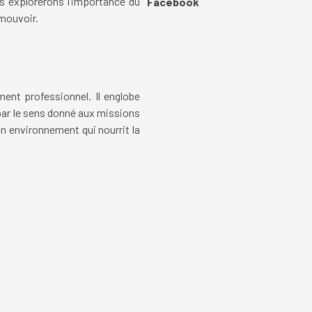
us explorerons l’importance du
Sauter le bloc Facebook
Facebook
omouvoir.
ment professionnel. Il englobe
 par le sens donné aux missions
un environnement qui nourrit la