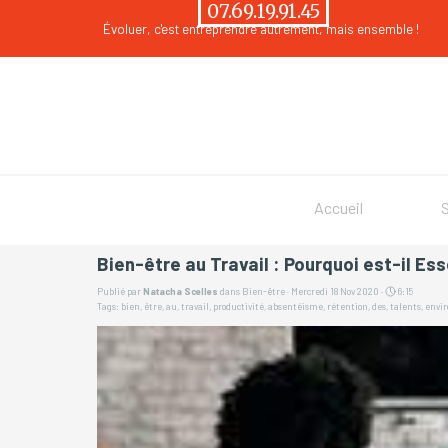
Aller au contenu
07.69.19.91.45
Évoluer
, c'est entreprendre autrement, mais ensemble !
Accueil
Bien-être au Travail : Pourquoi est-il Es
Publié par
Natacha Scelles
dans
Bien-être
· Mercredi 18 Nov 2020 ·
6:15
Tags:
bien
,
être
,
au
,
travail
,
productivité
,
absentéisme
,
rétention
,
des
,
talents
,
envi