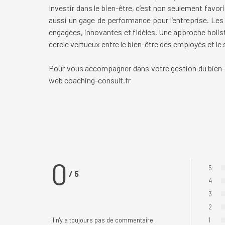
Investir dans le bien-être, c’est non seulement favo
aussi un gage de performance pour l’entreprise. Les e
engagées, innovantes et fidèles. Une approche holist
cercle vertueux entre le bien-être des employés et le 
Pour vous accompagner dans votre gestion du bien-êt
web
coaching-consult.fr
0
5
/
5
Vote :
4
Vote :
3
Vote :
2
Vote :
Il n'y a toujours pas de commentaire.
1