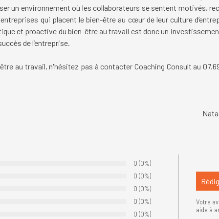
riser un environnement où les collaborateurs se sentent motivés, re
ntreprises qui placent le bien-être au cœur de leur culture d’entre
ique et proactive du bien-être au travail est donc un investissemen
succès de l’entreprise.
re au travail, n'hésitez pas à contacter
Coaching Consult au 07.69.
Nata
Nombre de votes :
0
Pourcentage des évaluations
(0%)
Nombre de votes :
0
Pourcentage des évaluations
(0%)
Nombre de votes :
0
Pourcentage des évaluations
(0%)
Nombre de votes :
0
Pourcentage des évaluations
(0%)
Votre av
aide à a
Nombre de votes :
0
Pourcentage des évaluations
(0%)