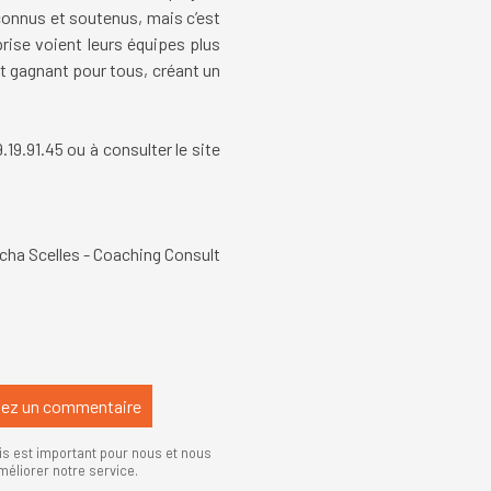
connus et soutenus, mais c’est
prise voient leurs équipes plus
t gagnant pour tous, créant un
19.91.45 ou à consulter le site
cha Scelles - Coaching Consult
:
:
:
:
is est important pour nous et nous
méliorer notre service.
: