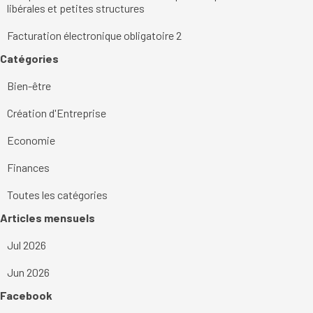
libérales et petites structures
Facturation électronique obligatoire 2
Sauter le bloc Catégories
Catégories
Bien-être
Création d'Entreprise
Economie
Finances
Toutes les catégories
Sauter le bloc Articles mensuels
Articles mensuels
Jul 2026
Jun 2026
Sauter le bloc Facebook
Facebook