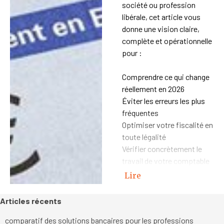
société ou profession
libérale, cet article vous
donne une vision claire,
complète et opérationnelle
pour :
Comprendre ce qui change
réellement en 2026
Éviter les erreurs les plus
fréquentes
Optimiser votre fiscalité en
toute légalité
Vérifier concrètement le
travail de votre comptable
Lire
Sauter le bloc Articles récents
Articles récents
comparatif des solutions bancaires pour les professions