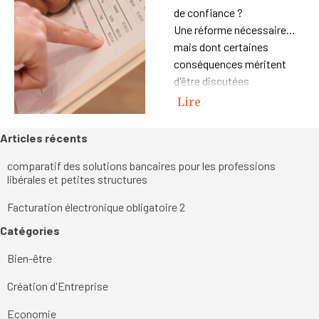
de confiance ?
Une réforme nécessaire…
mais dont certaines
conséquences méritent
d'être discutées
Lire
Sauter le bloc Articles récents
Articles récents
comparatif des solutions bancaires pour les professions
libérales et petites structures
Facturation électronique obligatoire 2
Sauter le bloc Catégories
Catégories
Bien-être
Création d'Entreprise
Economie