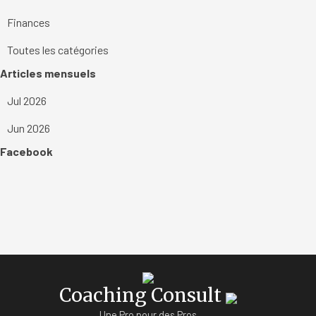
Finances
Toutes les catégories
Sauter le bloc Articles mensuels
Articles mensuels
Jul 2026
Jun 2026
Sauter le bloc Facebook
Facebook
Coaching Consult
Une Pro pour des Pros