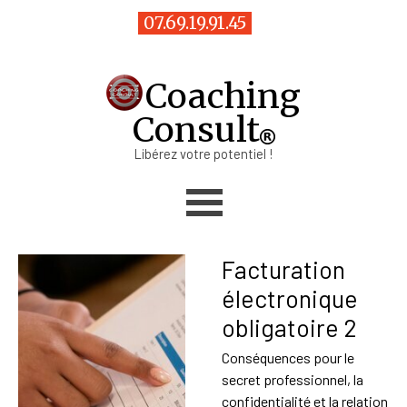
Aller au contenu
07.69.19.91.45
Coaching
Consult
Libérez votre potentiel !
Sauter le menu
Facturation
électronique
obligatoire 2
Conséquences pour le
secret professionnel, la
confidentialité et la relation