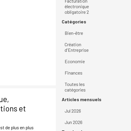
Facturation
électronique
obligatoire 2
Sauter le bloc Catégories
Catégories
Bien-être
Création
d'Entreprise
Economie
Finances
Toutes les
catégories
ue,
Sauter le bloc Articles mensuels
Articles mensuels
tions et
Jul 2026
Jun 2026
t de plus en plus