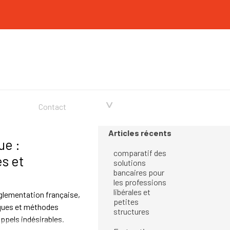
▼
Contact
Sauter le bloc Articles récents
Articles récents
ue :
comparatif des
s et
solutions
bancaires pour
les professions
libérales et
lementation française,
petites
naques et méthodes
structures
ppels indésirables.