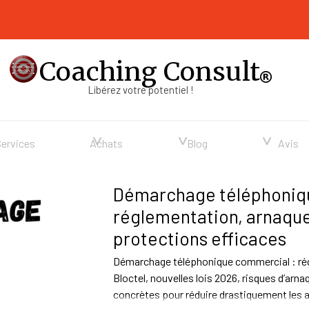
Coaching Consult
Libérez votre potentiel !
Sauter le menu
▼
▼
▼
Services
Achats
Blog
Avis
Démarchage téléphoniq
réglementation, arnaque
protections efficaces
Démarchage téléphonique commercial : rég
Bloctel, nouvelles lois 2026, risques d’ar
concrètes pour réduire drastiquement les a