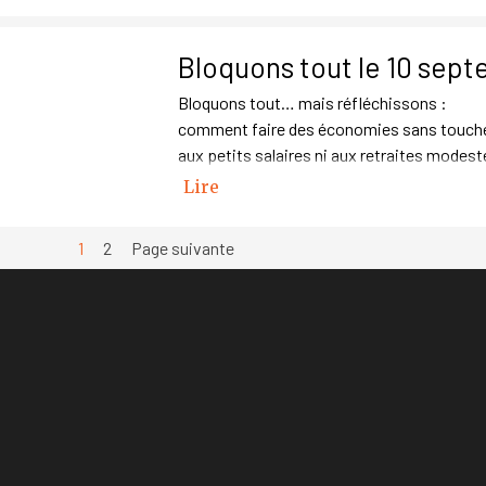
Bloquons tout le 10 sep
Bloquons tout… mais réfléchissons :
comment faire des économies sans touch
aux petits salaires ni aux retraites modest
Lire
Page actuelle :
1
Aller à la page :
2
Page suivante