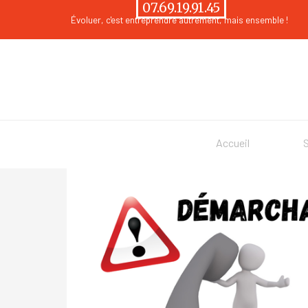
Aller au contenu
07.69.19.91.45
Évoluer
, c'est entreprendre autrement, mais ensemble !
Accueil