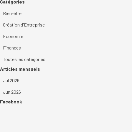
Sauter le bloc Catégories
Catégories
Bien-être
Création d'Entreprise
Economie
Finances
Toutes les catégories
Sauter le bloc Articles mensuels
Articles mensuels
Jul 2026
Jun 2026
Sauter le bloc Facebook
Facebook