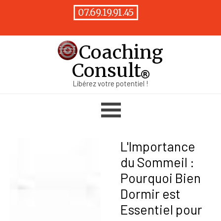
Aller au contenu
07.69.19.91.45
Coaching
Consult
Libérez votre potentiel !
Sauter le menu
L'Importance
du Sommeil :
Pourquoi Bien
Dormir est
Essentiel pour