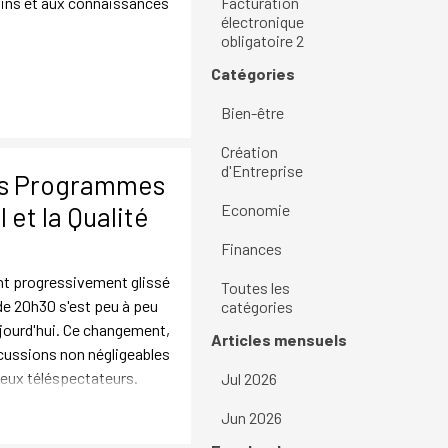
ins et aux connaissances
Facturation
électronique
obligatoire 2
Sauter le bloc Catégories
Catégories
Bien-être
Création
d'Entreprise
es Programmes
Economie
 et la Qualité
Finances
nt progressivement glissé
Toutes les
 de 20h30 s'est peu à peu
catégories
jourd'hui. Ce changement,
Sauter le bloc Articles mensuels
Articles mensuels
cussions non négligeables
reux téléspectateurs.
Jul 2026
Jun 2026