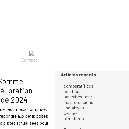
▼
Contact
Sauter le bloc Articles récents
Articles récents
Sommeil
comparatif des
élioration
solutions
bancaires pour
s de 2024
les professions
libérales et
mmeil est mieux comprise,
petites
 répondre aux défis posés
structures
es pistes actualisées pour