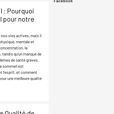
Sauter le bloc Facebook
Facebook
 : Pourquoi
l pour notre
os vies actives, mais il
physique, mentale et
oncentration, la
s, tandis qu’un manque de
lèmes de santé graves.
le sommeil est
et l'esprit, et comment
our une meilleure qualité
e Qualité de