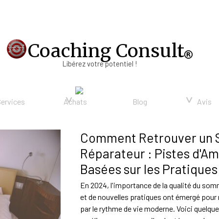
Coaching Consult
Libérez votre potentiel !
Sauter le menu
▼
▼
▼
Services
Achats
Blog
Avis
Comment Retrouver un 
Réparateur : Pistes d'Am
Basées sur les Pratique
En 2024, l'importance de la qualité du so
et de nouvelles pratiques ont émergé pour
par le rythme de vie moderne. Voici quelqu