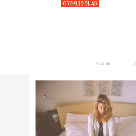
Aller au contenu
07.69.19.91.45
Évoluer
, c'est entreprendre autrement, mais ensemble !
Accueil