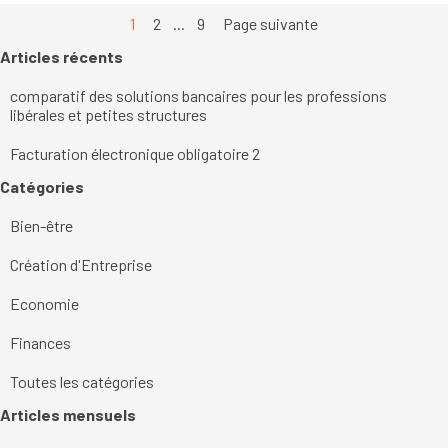
Page actuelle :
1
Aller à la page :
2
...
Aller à la page :
9
Page suivante
Sauter le bloc Articles récents
Articles récents
comparatif des solutions bancaires pour les professions
libérales et petites structures
Facturation électronique obligatoire 2
Sauter le bloc Catégories
Catégories
Bien-être
Création d'Entreprise
Economie
Finances
Toutes les catégories
Sauter le bloc Articles mensuels
Articles mensuels