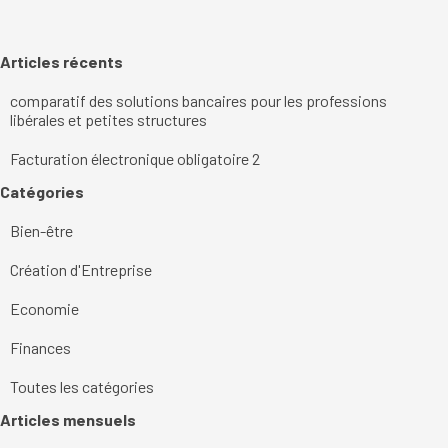
Sauter le bloc Articles récents
Articles récents
comparatif des solutions bancaires pour les professions
libérales et petites structures
Facturation électronique obligatoire 2
Sauter le bloc Catégories
Catégories
Bien-être
Création d'Entreprise
Economie
Finances
Toutes les catégories
Sauter le bloc Articles mensuels
Articles mensuels