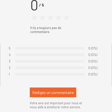
0
/
5
Il n'y a toujours pas de
commentaire.
5
Nombre de votes
0
Pourcentage de
(0%)
Vote :
4
Nombre de votes
0
Pourcentage de
(0%)
Vote :
3
Nombre de votes
0
Pourcentage de
(0%)
Vote :
2
Nombre de votes
0
Pourcentage de
(0%)
Vote :
1
Nombre de votes
0
Pourcentage de
(0%)
Vote :
Votre avis est important pour nous et
nous aide à améliorer notre service.