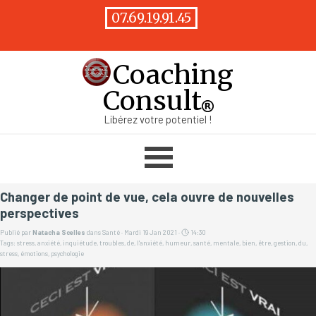
Aller au contenu
07.69.19.91.45
Coaching
Consult
Libérez votre potentiel !
Sauter le menu
Changer de point de vue, cela ouvre de nouvelles
perspectives
Publié par
Natacha Scelles
dans
Santé
· Mardi 19 Jan 2021 ·
14:30
Tags:
stress
,
anxiété
,
inquiétude
,
troubles
,
de
,
l'anxiété
,
humeur
,
santé
,
mentale
,
bien
,
être
,
gestion
,
du
,
stress
,
émotions
,
psychologie