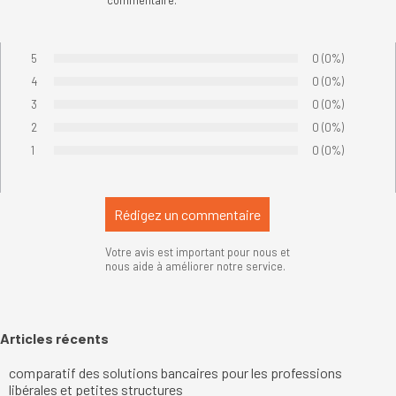
commentaire.
5
Nombre de votes
0
Pourcentage de
(0%)
Vote :
4
Nombre de votes
0
Pourcentage de
(0%)
Vote :
3
Nombre de votes
0
Pourcentage de
(0%)
Vote :
2
Nombre de votes
0
Pourcentage de
(0%)
Vote :
1
Nombre de votes
0
Pourcentage de
(0%)
Vote :
Votre avis est important pour nous et
nous aide à améliorer notre service.
Sauter le bloc Articles récents
Articles récents
comparatif des solutions bancaires pour les professions
libérales et petites structures