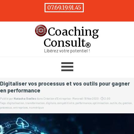
Aller au contenu
07.69.19.91.45
Coaching
Consult
Libérez votre potentiel !
Sauter le menu
Digitaliser vos processus et vos outils pour gagner
en performance
Publié par
Natacha Scelles
dans
Création d'Entreprise
· Mercredi 18 Nov 2020 ·
2:00
Tags:
digitalisation
,
transformation
,
digitale
,
compétitivité
,
performance
,
optimisation
,
outils
,
de
,
gestion
,
processus
,
entreprises
,
numérique