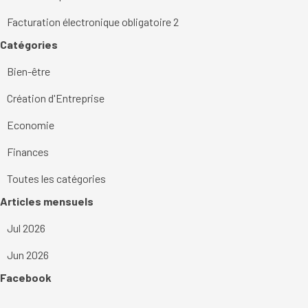
Facturation électronique obligatoire 2
Sauter le bloc Catégories
Catégories
Bien-être
Création d'Entreprise
Economie
Finances
Toutes les catégories
Sauter le bloc Articles mensuels
Articles mensuels
Jul 2026
Jun 2026
Sauter le bloc Facebook
Facebook