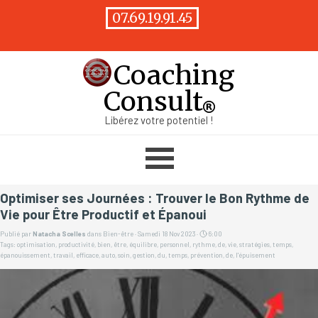
Aller au contenu
07.69.19.91.45
Coaching
Consult
Libérez votre potentiel !
Sauter le menu
Optimiser ses Journées : Trouver le Bon Rythme de
Vie pour Être Productif et Épanoui
Publié par
Natacha Scelles
dans
Bien-être
· Samedi 18 Nov 2023 ·
6:00
Tags:
optimisation
,
productivité
,
bien
,
être
,
équilibre
,
personnel
,
rythme
,
de
,
vie
,
stratégies
,
temps
,
épanouissement
,
travail
,
efficace
,
auto
,
soin
,
gestion
,
du
,
temps
,
prévention
,
de
,
l'épuisement