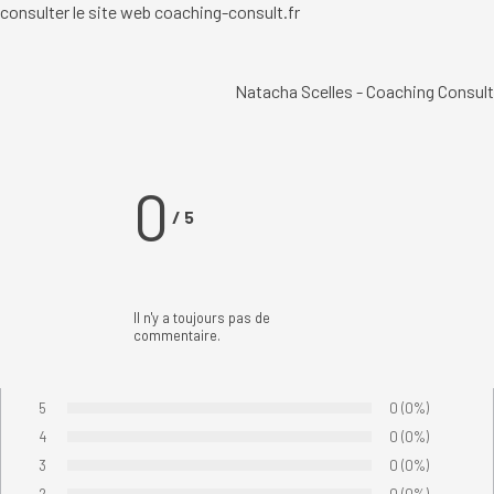
consulter le site web
coaching-consult.fr
Natacha Scelles - Coaching Consult
0
/
5
Il n'y a toujours pas de
commentaire.
5
Nombre de votes
0
Pourcentage de
(0%)
Vote :
4
Nombre de votes
0
Pourcentage de
(0%)
Vote :
3
Nombre de votes
0
Pourcentage de
(0%)
Vote :