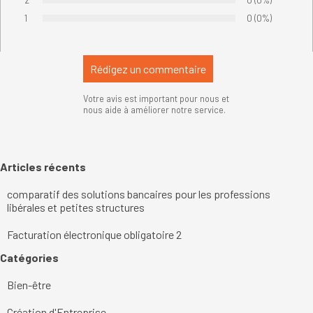
2
Nombre de votes
0
Pourcentage de
(0%)
Vote :
1
Nombre de votes
0
Pourcentage de
(0%)
Vote :
Votre avis est important pour nous et
nous aide à améliorer notre service.
Sauter le bloc Articles récents
Articles récents
comparatif des solutions bancaires pour les professions
libérales et petites structures
Facturation électronique obligatoire 2
Sauter le bloc Catégories
Catégories
Bien-être
Création d'Entreprise