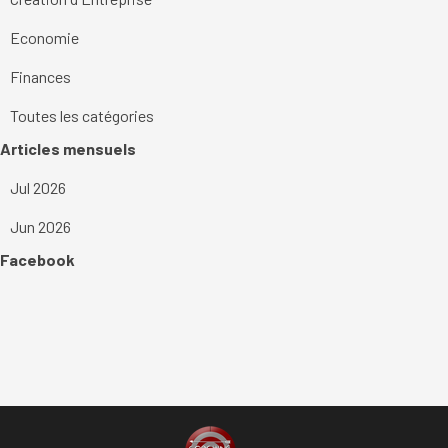
Economie
Finances
Toutes les catégories
Sauter le bloc Articles mensuels
Articles mensuels
Jul 2026
Jun 2026
Sauter le bloc Facebook
Facebook