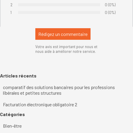
Vote :
2
Nombre de votes
0
Pourcentage de
(0%)
Vote :
1
Nombre de votes
0
Pourcentage de
(0%)
Vote :
Votre avis est important pour nous et
nous aide à améliorer notre service.
Sauter le bloc Articles récents
Articles récents
comparatif des solutions bancaires pour les professions
libérales et petites structures
Facturation électronique obligatoire 2
Sauter le bloc Catégories
Catégories
Bien-être