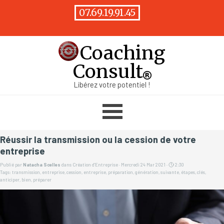
Aller au contenu
07.69.19.91.45
Coaching
Consult
Libérez votre potentiel !
Sauter le menu
Réussir la transmission ou la cession de votre
entreprise
Publié par
Natacha Scelles
dans
Création d'Entreprise
· Mercredi 24 Mar 2021 ·
2:30
Tags:
transmission
,
entreprise
,
cession
,
entreprise
,
préparation
,
génération
,
suivante
,
étapes
,
clés
,
anticiper
,
bien
,
préparer