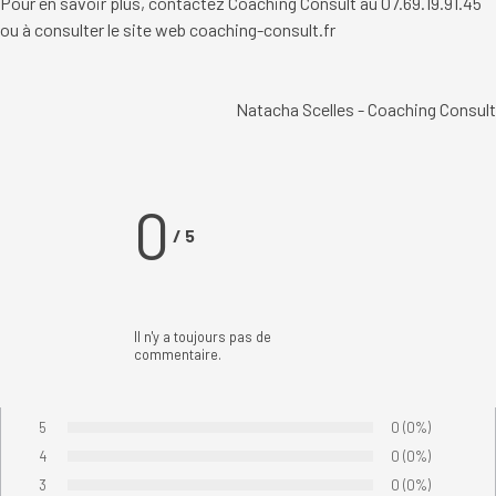
Pour en savoir plus, contactez
Coaching Consult au 07.69.19.91.45
ou à consulter le site web
coaching-consult.fr
Natacha Scelles - Coaching Consult
0
/
5
Il n'y a toujours pas de
commentaire.
5
Nombre de votes
0
Pourcentage de
(0%)
Vote :
4
Nombre de votes
0
Pourcentage de
(0%)
Vote :
3
Nombre de votes
0
Pourcentage de
(0%)