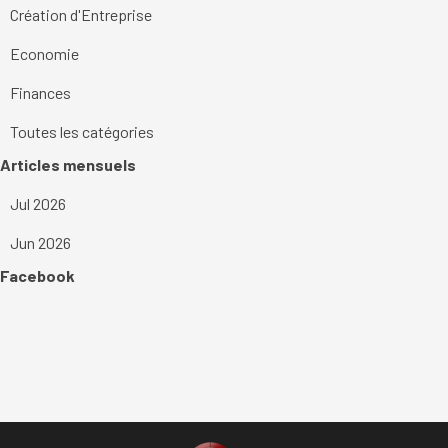
Création d'Entreprise
Economie
Finances
Toutes les catégories
Sauter le bloc Articles mensuels
Articles mensuels
Jul 2026
Jun 2026
Sauter le bloc Facebook
Facebook