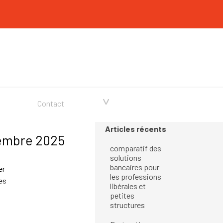
▼
Contact
Sauter le bloc Articles récents
Articles récents
tembre 2025
comparatif des
solutions
bancaires pour
er
les professions
es
libérales et
petites
structures