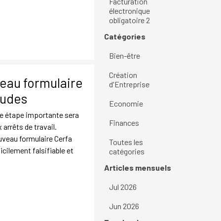
Facturation
électronique
obligatoire 2
Sauter le bloc Catégories
Catégories
Bien-être
Création
veau formulaire
d'Entreprise
audes
Economie
le étape importante sera
Finances
 arrêts de travail.
uveau formulaire Cerfa
Toutes les
ficilement falsifiable et
catégories
Sauter le bloc Articles mensuels
Articles mensuels
Jul 2026
Jun 2026