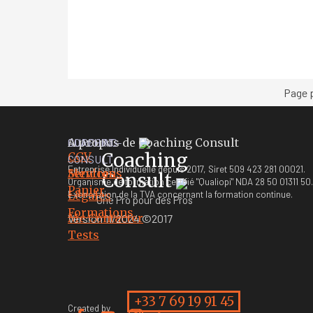
Page 
A propos de Coaching Consult
COACHING-
SUPPORT
Coaching
C
GV
CONSULT
Entreprise Individuelle depuis 2017, Siret 509 423 281 00021.
Services
Mentions
Consult
Organisme de formation certifié "Qualiopi" NDA 28 50 01311 50.
Panier
Exonération de la TVA concernant la formation continue.
Légales
Une Pro pour des Pros
Formations
Me Contacter
Version 11/2024 ©2017
Tests
+33 7 69 19 91 45
Created by