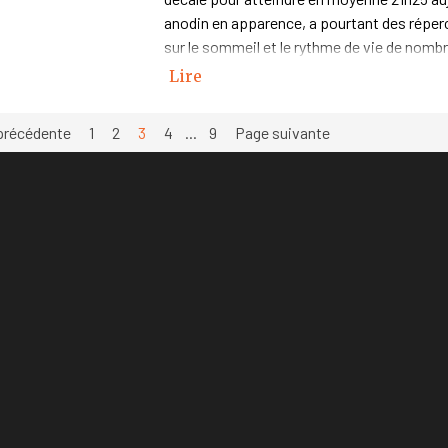
anodin en apparence, a pourtant des réper
sur le sommeil et le rythme de vie de nomb
Lire
précédente
Aller à la page :
1
Aller à la page :
2
Page actuelle :
3
Aller à la page :
4
...
Aller à la page :
9
Page suivante