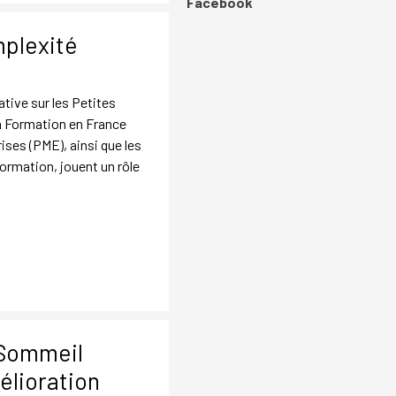
Sauter le bloc Facebook
Facebook
mplexité
tive sur les Petites
en Formation en France
ises (PME), ainsi que les
formation, jouent un rôle
Sommeil
élioration