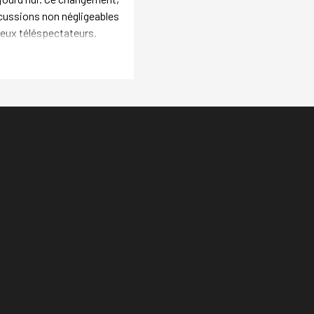
cussions non négligeables
reux téléspectateurs.