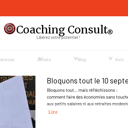
Coaching Consult
Libérez votre potentiel !
Sauter le menu
▼
▼
▼
Services
Achats
Blog
Avis
Bloquons tout le 10 sep
Bloquons tout… mais réfléchissons :
comment faire des économies sans touch
aux petits salaires ni aux retraites modest
Lire