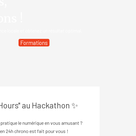
s,
ons !
nce locale et obtenez un résultat optimal.
Formations
 Hours" au Hackathon ✨
 pratique le numérique en vous amusant ?
n 24h chrono est fait pour vous !