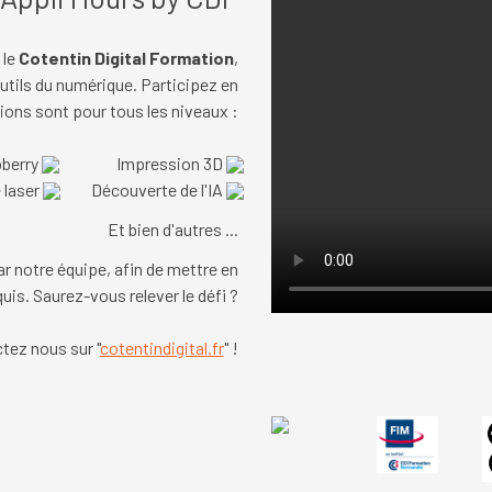
 le
Cotentin Digital Formation
,
outils du numérique.
Participez en
ions sont pour tous les niveaux :
pberry
Impression 3D
 laser
Découverte de l'IA
Et bien d'autres ...
ar notre équipe,
afin de mettre en
quis.
Saurez-vous relever le défi ?
tez nous sur "
cotentindigital.fr
" !