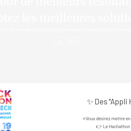
our de meilleurs résultat
tez les meilleures soluti
ls on obtient des résultats plus performants, faites appel à l'expérie
Les Tests
✨ Des "Appli
⭐Vous désirez mettre en
👉 Le Hachathon e