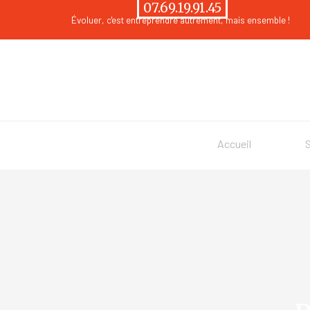
Aller au contenu
07.69.19.91.45
Évoluer
, c'est entreprendre autrement, mais ensemble !
Accueil