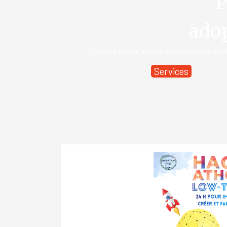
P
adop
Ce n'est pas un secret, avec de bons outi
Services