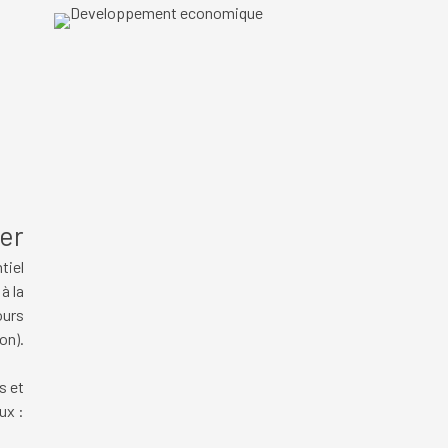
er
tiel
à la
ours
ion).
s et
ux :