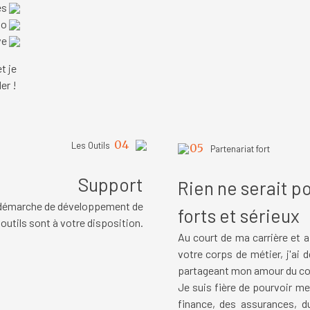
es
io
ve
t je
er !
04
Les
Outils
05
Partenariat fort
Support
Rien ne serait p
 démarche de développement de
forts et sérieux
utils sont à votre disposition.
Au court de ma carrière et 
votre corps de métier, j'ai
partageant mon amour du co
Je suis fière de pourvoir
me 
finance, des assurances, du