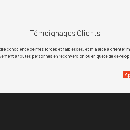
Témoignages Clients
Témoignages Clients
re conscience de mes forces et faiblesses, et m'a aidé à orienter ma
"Super expérience !
"
ement à toutes personnes en reconversion ou en quête de dévelop
Ap