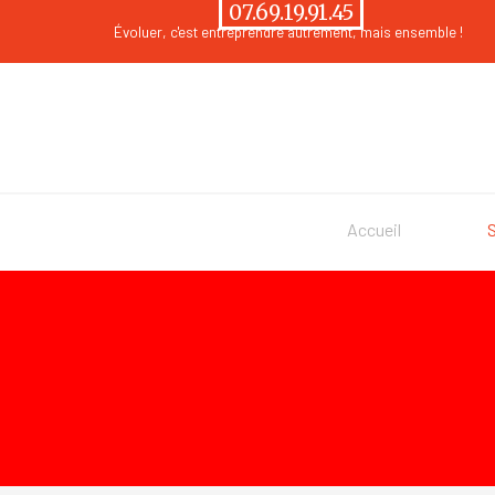
Aller au contenu
07.69.19.91.45
Évoluer
, c'est entreprendre autrement, mais ensemble !
Accueil