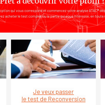
Prêt à découvrir votre profil 
’option qui vous correspond et commencez votre analyse ATAC® dè
z acheter le test complet ou la partie qui vous intéresse, en toute 
Je veux passer
le test de Reconversion