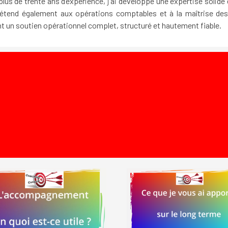
plus de trente ans d’expérience, j’ai développé une expertise solide 
 s’étend également aux opérations comptables et à la maîtrise d
ant un soutien opérationnel complet, structuré et hautement fiable.