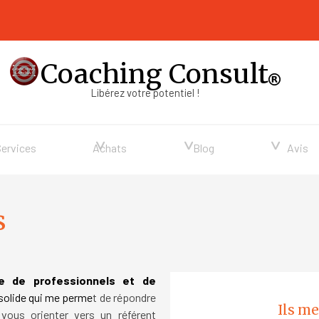
Coaching Consult
Libérez votre potentiel !
Sauter le menu
▼
▼
▼
Services
Achats
Blog
Avis
s
e de professionnels et de
 solide qui me perme
t de répondre
Ils me
ous orienter vers un référent