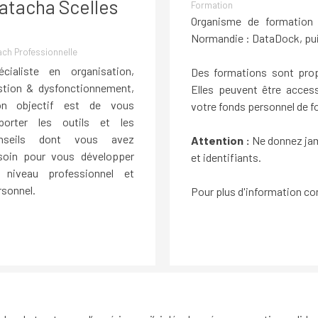
atacha Scelles
Formation
Organisme de formation e
Normandie :
DataDock, pu
ch Professionnelle
écialiste en organisation,
Des formations sont propo
stion & dysfonctionnement,
Elles peuvent être acces
n objectif est de vous
votre fonds personnel de f
porter les outils et les
nseils dont vous avez
Attention :
Ne donnez jam
soin pour vous développer
et identifiants.
 niveau professionnel et
rsonnel.
Pour plus d'information co