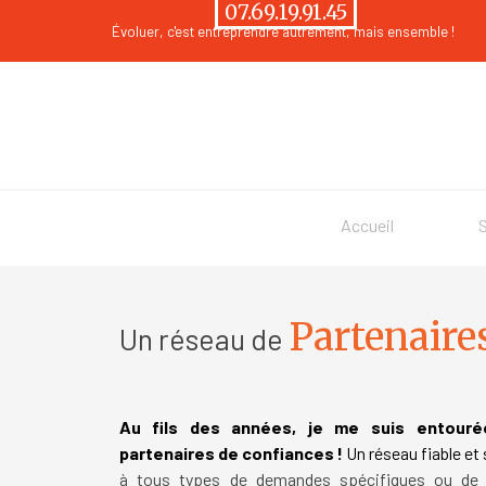
Aller au contenu
07.69.19.91.45
Évoluer
, c'est entreprendre autrement, mais ensemble !
Accueil
Partenaire
Un réseau de
Au fils des années, je me suis entouré
partenaires de confiances !
Un réseau fiable et
à tous types de demandes spécifiques ou de v