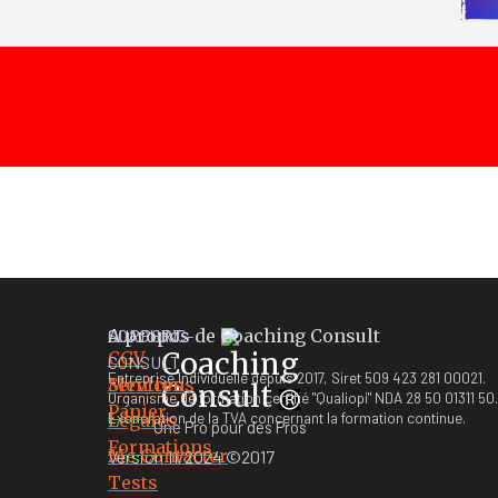
A propos de Coaching Consult
COACHING-
SUPPORT
Coaching
C
GV
CONSULT
Entreprise Individuelle depuis 2017, Siret 509 423 281 00021.
Services
Mentions
Consult
Organisme de formation certifié "Qualiopi" NDA 28 50 01311 50.
Panier
Exonération de la TVA concernant la formation continue.
Légales
Une Pro pour des Pros
Formations
Me Contacter
Version 11/2024 ©2017
Tests