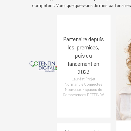
compétent. Voici quelques-uns de mes partenaires
Partenaire depuis
les prémices,
puis du
lancement en
2023
Lauréat Projet
Normandie
Connectée
Nouveaux Espaces
de
Compétences
DEFFINOV