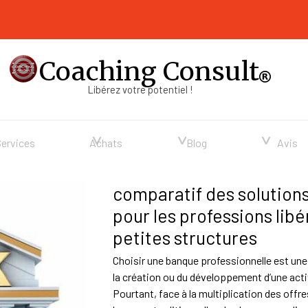
Coaching Consult
Libérez votre potentiel !
Sauter le menu
▼
▼
▼
Services
Achats
Blog
Avis
comparatif des solution
pour les professions libé
petites structures
Choisir une banque professionnelle est une
la création ou du développement d’une act
Pourtant, face à la multiplication des offr