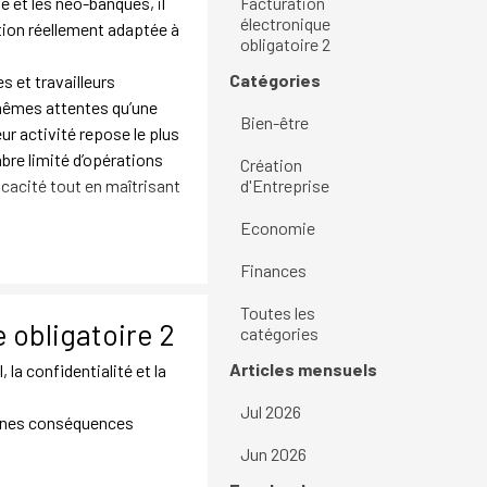
e et les néo-banques, il
Facturation
électronique
lution réellement adaptée à
obligatoire 2
Sauter le bloc Catégories
Catégories
s et travailleurs
mêmes attentes qu’une
Bien-être
ur activité repose le plus
bre limité d’opérations
Création
icacité tout en maîtrisant
d'Entreprise
Economie
Finances
Toutes les
 obligatoire 2
catégories
Sauter le bloc Articles mensuels
Articles mensuels
la confidentialité et la
Jul 2026
ines conséquences
Jun 2026