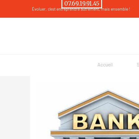
Aller au contenu
07.69.19.91.45
Évoluer
, c'est entreprendre autrement, mais ensemble !
Accueil