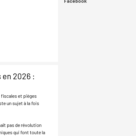
Sauter le bloc Facebook
Facebook
s en 2026 :
 fiscales et pièges
te un sujet à la fois
aît pas de révolution
niques qui font toute la