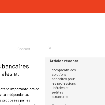
▼
Contact
Sauter le bloc Articles récents
Articles récents
s bancaires
comparatif des
rales et
solutions
bancaires pour
les professions
libérales et
 étape importante lors de
petites
ivité indépendante.
structures
es proposées par les