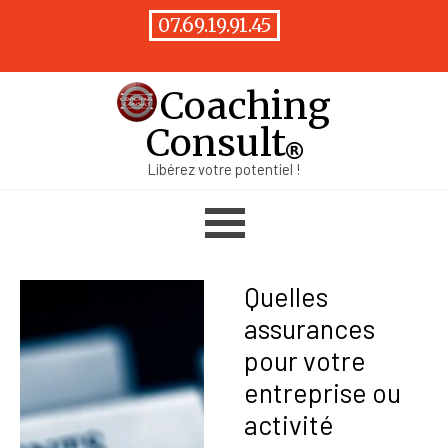
Aller au contenu
07.69.19.91.45
Coaching
Consult
Libérez votre potentiel !
Sauter le menu
Quelles
assurances
pour votre
entreprise ou
activité