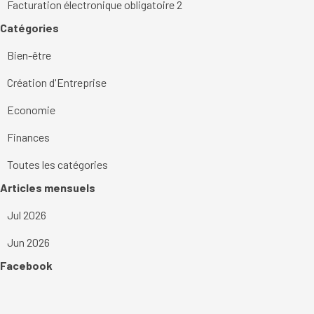
Facturation électronique obligatoire 2
Sauter le bloc Catégories
Catégories
Bien-être
Création d'Entreprise
Economie
Finances
Toutes les catégories
Sauter le bloc Articles mensuels
Articles mensuels
Jul 2026
Jun 2026
Sauter le bloc Facebook
Facebook